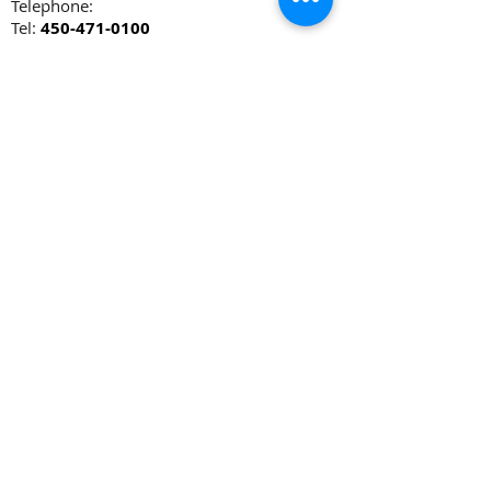
Telephone:
Tel:
450-471-0100
TASSOT
SAINT-JEAN
Adresse:
1005 Blvd Du Seminaire
Nord.
Jean Sur Richelieu, QC, J3A
1R7
E-mail:
restotassot@hotmail.com
OUVERT 7/7